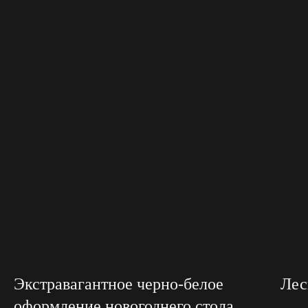
Экстравагантное черно-белое
Лес
оформление новогоднего стола