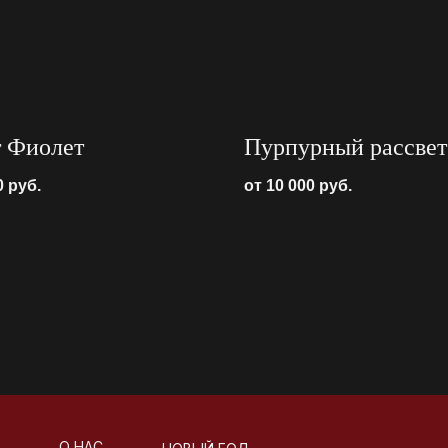
т Фиолет
Пурпурный рассвет
0
руб.
от 10 000
руб.
О НАС