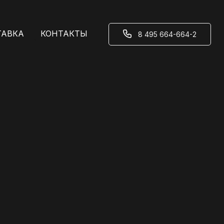
ТАВКА
КОНТАКТЫ
⠀⠀⠀8 495 664-664-2