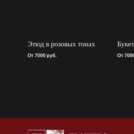
Этюд в розовых тонах
Буке
От 7000
руб.
От 700