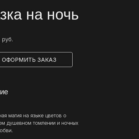
зка на ночь
 руб.
⠀ОФОРМИТЬ ЗАКАЗ
ие
ая магия на языке цветов о
ом душевном томлении и ночных
юбви.