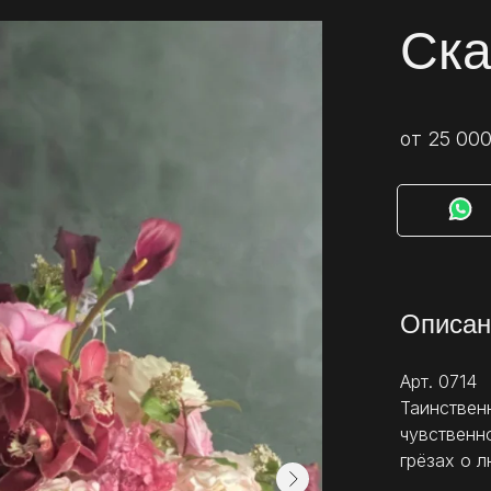
Ска
от 25 000
⠀⠀
Описан
Арт. 0714
Таинственн
чувственн
грёзах о л