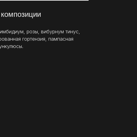
 композиции
имбидиум, розы, вибурнум тинус,
рованная гортензия, пампасная
нункулюсы.