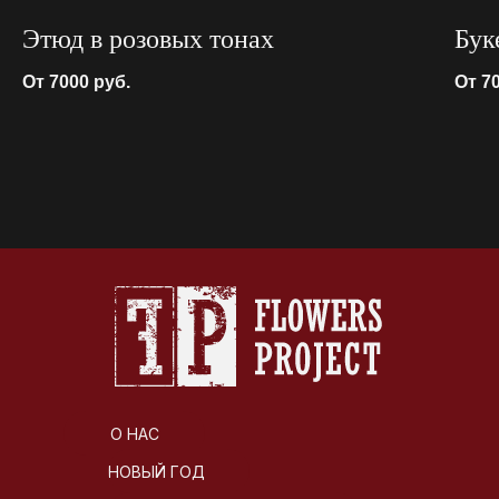
Этюд в розовых тонах
Бук
От 7000
руб.
От 7
О НАС
НОВЫЙ ГОД