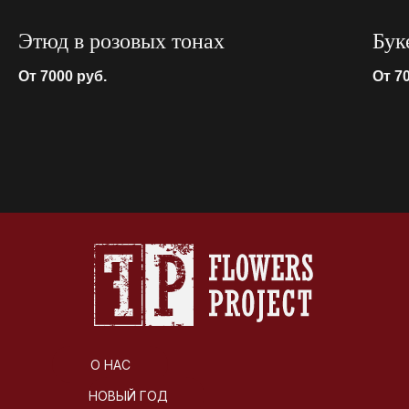
Этюд в розовых тонах
Бук
От 7000
руб.
От 7
О НАС
НОВЫЙ ГОД