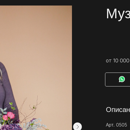
Муз
от 10 000
⠀⠀
Описан
Арт. 0505