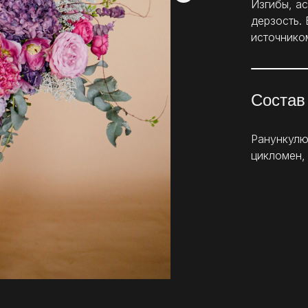
Изгибы, а
дерзость. 
источнико
Состав
Ранункулюс
цикломен, 