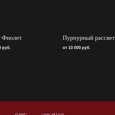
т Фиолет
Пурпурный рассвет
0
руб.
от 10 000
руб.
О НАС