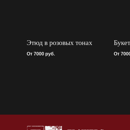
Этюд в розовых тонах
Буке
От 7000
руб.
От 700