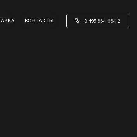
ТАВКА
КОНТАКТЫ
⠀⠀⠀8 495 664-664-2